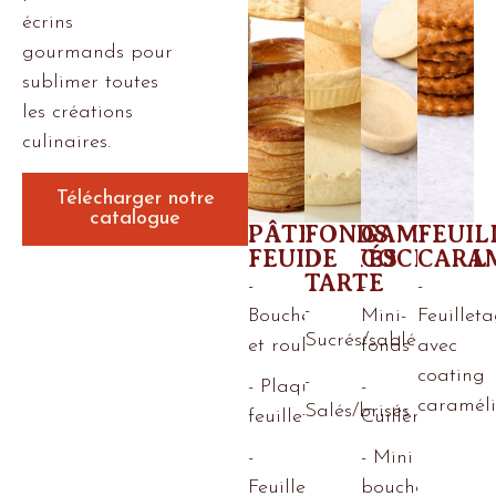
écrins
gourmands pour
sublimer toutes
les créations
culinaires.
Télécharger notre
catalogue
PÂTES
FONDS
GAMME
FEUIL
FEUILLETÉS
DE
COCKTAIL
CARA
TARTE
-
-
-
-
Bouchées
Mini-
Feuillet
Sucrés/sablés
et roulés
fonds
avec
coating
-
- Plaques
-
caraméli
Salés/brisés
feuilletées
Cuillères
-
- Mini
Feuilletage
bouchées